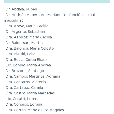
DE
AUTOGESTIÓN
Dr. Abdala, Rubén
Dr. Andrián Aeberhard, Mariano (disfunción sexual
CENTRAL
masculina)
DE
TURNOS
Dra. Araya, María Cecilia
|
Dr. Argente, Sebastián
5031-
Dra. Azpiroz, María Cecilia
4100
Dr. Baldessari, Martín
Dra. Balonga, María Celeste
TURNOS
Dra. Bielski, Laila
Y
Dra. Bocci, Cintia Eliana
RECETAS
Lic. Bonino, María Andrea
ONLINE
Dr. Bruzone, Santiago
Dra. Campos Martínez, Adriana
Dra. Canteros, Victoria
Dra. Cartasso, Camila
Dra. Castro, María Mercedes
Lic. Cerutti, Lorena
Dra. Conejos, Lorena
Dra. Correa, María de los Ángeles