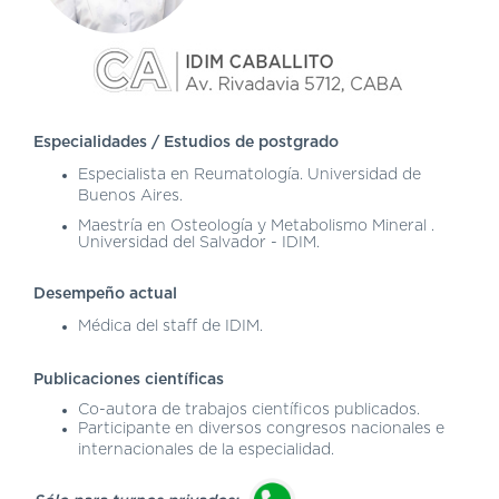
DE
AUTOGESTIÓN
CENTRAL
DE
TURNOS
|
Especialidades / Estudios de postgrado
5031-
Especialista en Reumatología.
Universidad de
4100
Buenos Aires.
TURNOS
Maestría en Osteología y Metabolismo Mineral
.
Y
Universidad del Salvador - IDIM.
RECETAS
ONLINE
Desempeño actual
Médica del staff de IDIM.
Publicaciones científicas
Co-autora de trabajos científicos publicados.
Participante en diversos congresos nacionales e
internacionales de la especialidad.