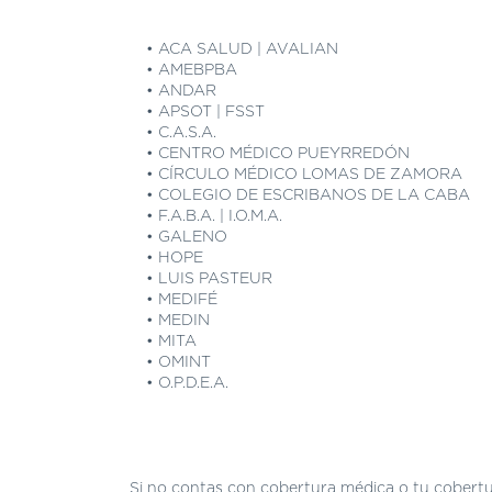
• ACA SALUD | AVALIAN
• AMEBPBA
• ANDAR
• APSOT | FSST
• C.A.S.A.
• CENTRO MÉDICO PUEYRREDÓN
• CÍRCULO MÉDICO LOMAS DE ZAMORA
• COLEGIO DE ESCRIBANOS DE LA CABA
• F.A.B.A. | I.O.M.A.
• GALENO
• HOPE
• LUIS PASTEUR
• MEDIFÉ
• MEDIN
• MITA
• OMINT
• O.P.D.E.A.
Si no contas con cobertura médica o tu cobertur