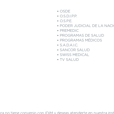
• OSDE
• O.S.D.I.P.P.
• O.S.P.E.
• PODER JUDICIAL DE LA NAC
• PREMEDIC
• PROGRAMAS DE SALUD
• PROGRAMAS MÉDICOS
• S.A.D.A.I.C.
• SANCOR SALUD
• SWISS MEDICAL
• TV SALUD
a no tiene convenio con IDIM y deseas atenderte en nuestra insti