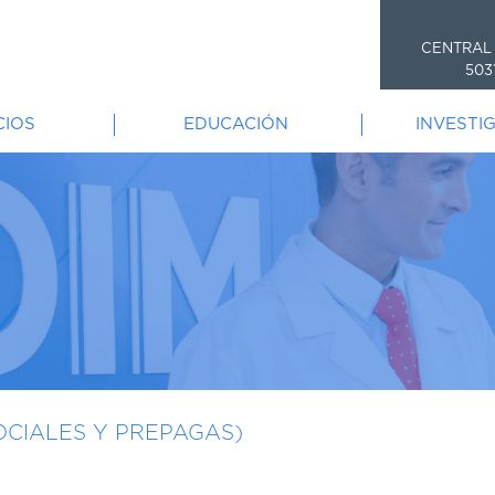
CENTRAL
503
CIOS
EDUCACIÓN
INVESTI
CIALES Y PREPAGAS)