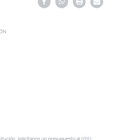
IÓN
tución, solicítanos un presupuesto al (011)