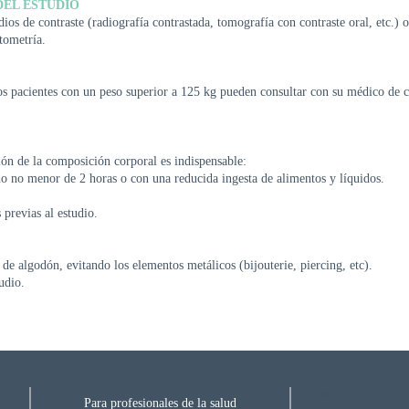
DEL ESTUDIO
os de contraste (radiografía contrastada, tomografía con contraste oral, etc.)
tometría.
s pacientes con un peso superior a 125 kg pueden consultar con su médico de c
ión de la composición corporal es indispensable:
o no menor de 2 horas o con una reducida ingesta de alimentos y líquidos.
s previas al estudio.
de algodón, evitando los elementos metálicos (bijouterie, piercing, etc).
udio.
Buscar...
Para profesionales de la salud