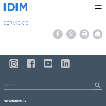
NOSOTROS
SERVICIOS
SERVICIOS
EDUCACIÓN
INSTRUCCIONES
PARA
PACIENTES
COBERTURAS
MÉDICAS
INVESTIGACIÓN
Buscar...
SEDES
Y
HORARIOS
Novedades ID
MODULO