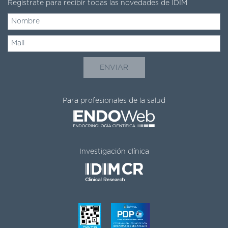
DE
Registrate para recibir todas las novedades de IDIM
AUTOGESTIÓN
CENTRAL
DE
TURNOS
|
5031-
4100
TURNOS
Para profesionales de la salud
Y
RECETAS
ONLINE
Investigación clínica