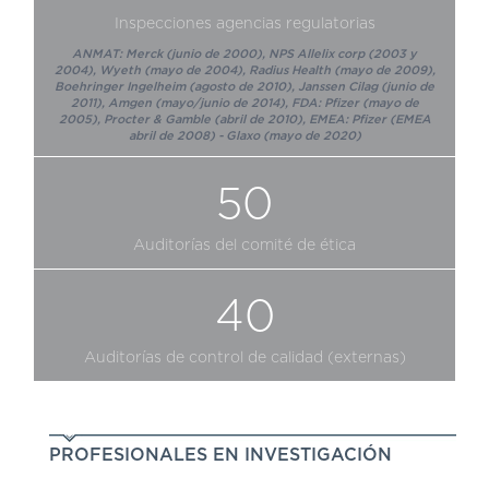
Inspecciones agencias regulatorias
ANMAT: Merck (junio de 2000), NPS Allelix corp (2003 y
2004), Wyeth (mayo de 2004), Radius Health (mayo de 2009),
Boehringer Ingelheim (agosto de 2010), Janssen Cilag (junio de
2011), Amgen (mayo/junio de 2014), FDA: Pfizer (mayo de
2005), Procter & Gamble (abril de 2010), EMEA: Pfizer (EMEA
abril de 2008) - Glaxo (mayo de 2020)
50
Auditorías del comité de ética
40
Auditorías de control de calidad (externas)
PROFESIONALES EN INVESTIGACIÓN