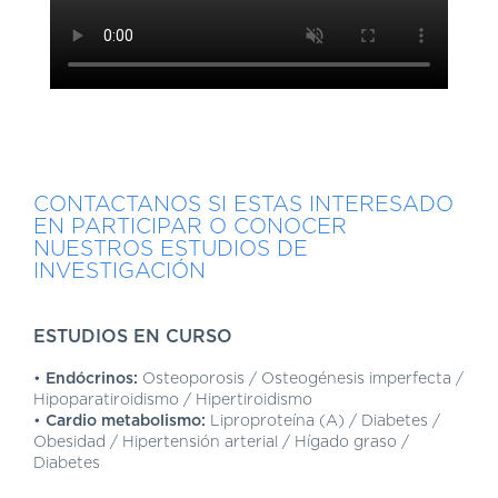
DE
AUTOGESTIÓN
CENTRAL
DE
TURNOS
|
5031-
4100
CONTACTANOS SI ESTAS INTERESADO
TURNOS
EN PARTICIPAR O CONOCER
Y
NUESTROS ESTUDIOS DE
RECETAS
INVESTIGACIÓN
ONLINE
ESTUDIOS EN CURSO
•
Endócrinos:
Osteoporosis / Osteogénesis imperfecta /
Hipoparatiroidismo / Hipertiroidismo
•
Cardio metabolismo:
Liproproteína (A) / Diabetes /
Obesidad / Hipertensión arterial / Hígado graso /
Diabetes