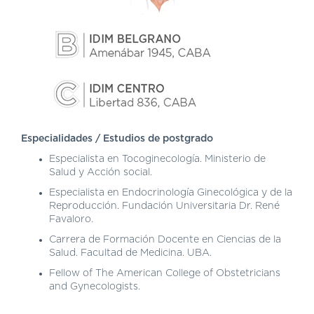
DE
AUTOGESTIÓN
CENTRAL
DE
TURNOS
|
5031-
4100
Especialidades / Estudios de postgrado
TURNOS
Y
Especialista en Tocoginecología. Ministerio de
RECETAS
Salud y Acción social.
ONLINE
Especialista en Endocrinología Ginecológica y de la
Reproducción. Fundación Universitaria Dr. René
Favaloro.
Carrera de Formación Docente en Ciencias de la
Salud. Facultad de Medicina. UBA.
Fellow of The American College of Obstetricians
and Gynecologists.