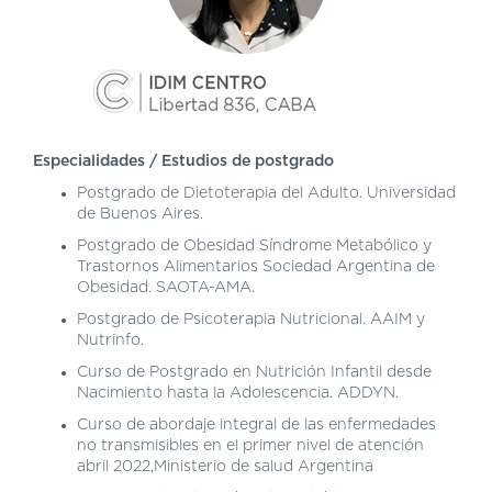
DE
AUTOGESTIÓN
CENTRAL
DE
TURNOS
|
5031-
Especialidades / Estudios de postgrado
4100
Postgrado de Dietoterapia del Adulto. Universidad
de Buenos Aires.
TURNOS
Y
Postgrado de Obesidad Síndrome Metabólico y
RECETAS
Trastornos Alimentarios Sociedad Argentina de
ONLINE
Obesidad. SAOTA-AMA.
Postgrado de Psicoterapia Nutricional. AAIM y
Nutrinfo.
Curso de Postgrado en Nutrición Infantil desde
Nacimiento hasta la Adolescencia. ADDYN.
Curso de abordaje integral de las enfermedades
no transmisibles en el primer nivel de atención
abril 2022,Ministerio de salud Argentina