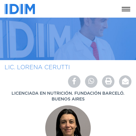
NOSOTROS
SERVICIOS
EDUCACIÓN
INSTRUCCIONES
PARA
LIC. LORENA CERUTTI
PACIENTES
COBERTURAS
MÉDICAS
LICENCIADA EN NUTRICIÓN. FUNDACIÓN BARCELÓ.
INVESTIGACIÓN
BUENOS AIRES
SEDES
Y
HORARIOS
MODULO