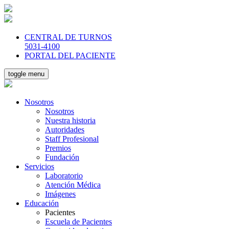
CENTRAL DE TURNOS
5031-4100
PORTAL DEL PACIENTE
toggle menu
Nosotros
Nosotros
Nuestra historia
Autoridades
Staff Profesional
Premios
Fundación
Servicios
Laboratorio
Atención Médica
Imágenes
Educación
Pacientes
Escuela de Pacientes