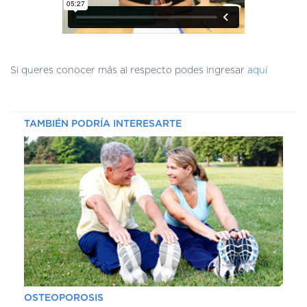
DE
AUTOGESTIÓN
CENTRAL
DE
TURNOS
Si queres conocer más al respecto podes ingresar
aquí
|
5031-
4100
TAMBIÉN PODRÍA INTERESARTE
TURNOS
Y
RECETAS
ONLINE
OSTEOPOROSIS