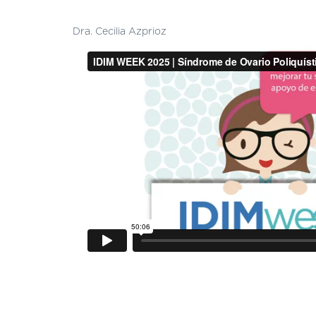
Dra. Cecilia Azprioz