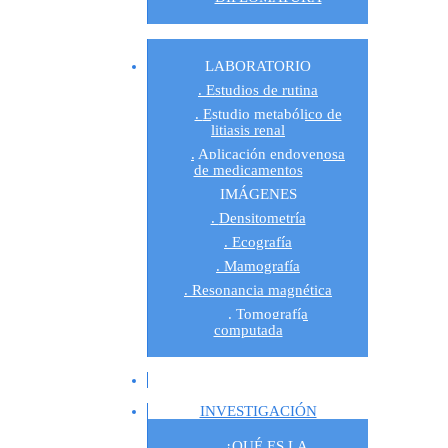
LABORATORIO
Estudios de rutina
Estudio metabólico de
litiasis renal
Aplicación endovenosa
de medicamentos
IMÁGENES
Densitometría
Ecografía
Mamografía
Resonancia magnética
Tomografía
computada
INVESTIGACIÓN
¿QUÉ ES LA 