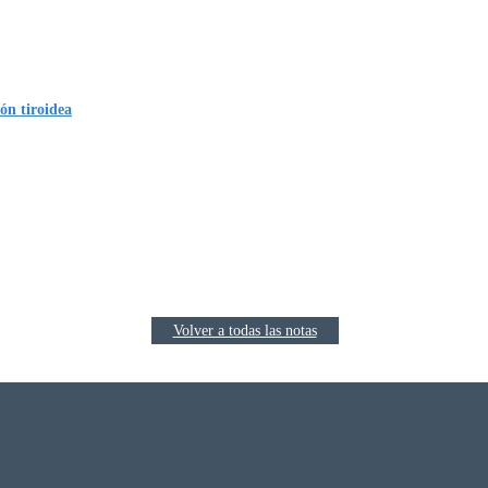
ón tiroidea
Volver a todas las notas