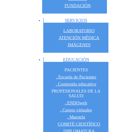
FUNDACIÓN
SERVICIOS
LABORATORIO
ATENCIÓN MÉDICA
IMÁGENES
EDUCACIÓN
PACIENTES
Escuela de Pacientes
Contenido educativo
PROFESIONALES DE LA
SALUD
ENDOweb
Cursos virtuales
Maestría
COMITÉ CIENTÍFICO
DIPLOMATURA