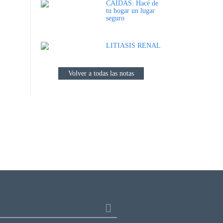
CAÍDAS: Hacé de
tu hogar un lugar
seguro
LITIASIS RENAL
Volver a todas las notas