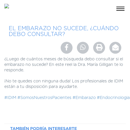
NOSOTROS
EL EMBARAZO NO SUCEDE, ¿CUÁNDO
DEBO CONSULTAR?
SERVICIOS
EDUCACIÓN
INSTRUCCIONES
¿Luego de cuántos meses de búsqueda debo consultar si el
PARA
embarazo no sucede? En este reel la Dra. María Gilligan te lo
PACIENTES
responde.
COBERTURAS
¡No te quedes con ninguna duda! Los profesionales de IDIM
MÉDICAS
están a tu disposición para ayudarte.
INVESTIGACIÓN
#IDIM
#SomosNuestrosPacientes
#Embarazo
#Endocrinologia
SEDES
Y
HORARIOS
MODULO
TAMBIÉN PODRÍA INTERESARTE