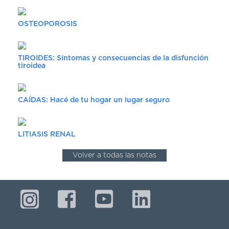
DE
AUTOGESTIÓN
OSTEOPOROSIS
CENTRAL
DE
TURNOS
TIROIDES: Síntomas y consecuencias de la disfunción
|
tiroidea
5031-
4100
CAÍDAS: Hacé de tu hogar un lugar seguro
TURNOS
Y
RECETAS
ONLINE
LITIASIS RENAL
Volver a todas las notas