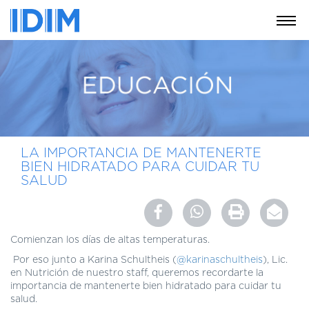
NOSOTROS
SERVICIOS
EDUCACIÓN
INSTRUCCIONES
PARA
LA IMPORTANCIA DE MANTENERTE
PACIENTES
BIEN HIDRATADO PARA CUIDAR TU
SALUD
COBERTURAS
MÉDICAS
INVESTIGACIÓN
Comienzan los días de altas temperaturas.
SEDES
Por eso junto a Karina Schultheis (
@karinaschultheis
), Lic.
Y
en Nutrición de nuestro staff, queremos recordarte la
HORARIOS
importancia de mantenerte bien hidratado para cuidar tu
salud.
MODULO