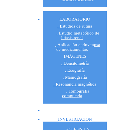
LABORATORIO
Estudios de rutina
Estudio metabólico de
litiasis renal
Aplicación endovenosa
de medicamentos
IMÁGENES
Densitometría
Ecografía
Mamografía
Resonancia magnética
Tomografía
computada
INVESTIGACIÓN
¿QUÉ ES LA 