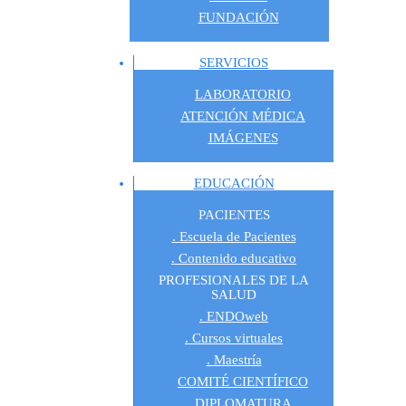
FUNDACIÓN
SERVICIOS
LABORATORIO
ATENCIÓN MÉDICA
IMÁGENES
EDUCACIÓN
PACIENTES
Escuela de Pacientes
Contenido educativo
PROFESIONALES DE LA
SALUD
ENDOweb
Cursos virtuales
Maestría
COMITÉ CIENTÍFICO
DIPLOMATURA