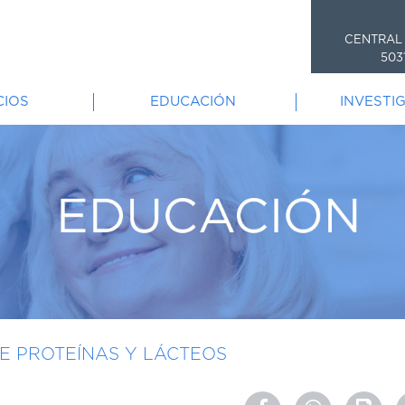
CENTRAL
503
CIOS
EDUCACIÓN
INVESTI
E PROTEÍNAS Y LÁCTEOS