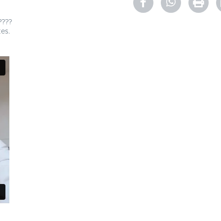
????
tes.