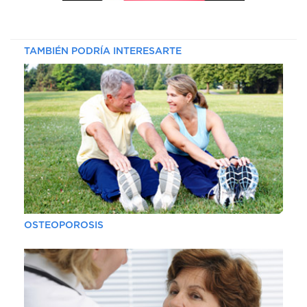
DE
AUTOGESTIÓN
CENTRAL
TAMBIÉN PODRÍA INTERESARTE
DE
TURNOS
|
5031-
4100
TURNOS
Y
RECETAS
ONLINE
OSTEOPOROSIS