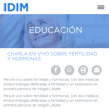
NOSOTROS
SERVICIOS
EDUCACIÓN
INSTRUCCIONES
PARA
CHARLA EN VIVO SOBRE FERTILIDAD
PACIENTES
Y HORMONAS
COBERTURAS
MÉDICAS
INVESTIGACIÓN
Mira el vivo sobre fertilidad y hormonas, con dos medicas
endocrinólogas dedicadas a fertilidad y un testimonio en
SEDES
primera persona de Abigail Lasalle
Y
Mira el vivo sobre fertilidad y hormonas, con dos medicas
HORARIOS
endocrinólogas dedicadas a fertilidad y un testimonio en
primera persona de Abigail Lasalle
MODULO