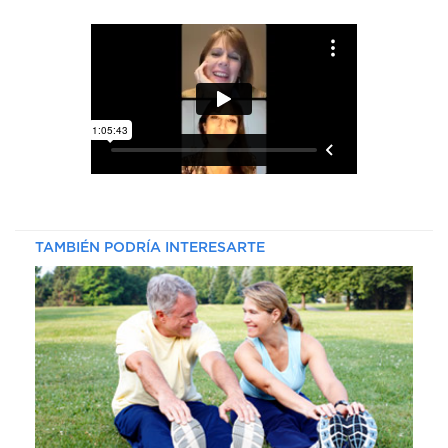
DE
AUTOGESTIÓN
CENTRAL
DE
TURNOS
|
5031-
4100
TURNOS
Y
RECETAS
TAMBIÉN PODRÍA INTERESARTE
ONLINE