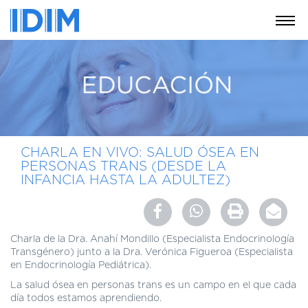
NOSOTROS
SERVICIOS
EDUCACIÓN
INSTRUCCIONES
PARA
CHARLA EN VIVO: SALUD ÓSEA EN
PACIENTES
PERSONAS TRANS (DESDE LA
INFANCIA HASTA LA ADULTEZ)
COBERTURAS
MÉDICAS
INVESTIGACIÓN
Charla de la Dra. Anahí Mondillo (Especialista Endocrinología
SEDES
Transgénero) junto a la Dra. Verónica Figueroa (Especialista
Y
en Endocrinología Pediátrica).
HORARIOS
La salud ósea en personas trans es un campo en el que cada
día todos estamos aprendiendo.
MODULO