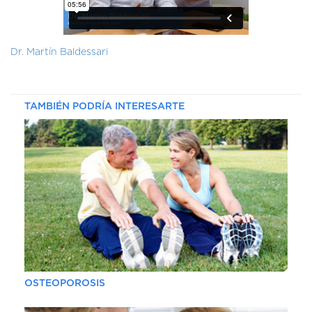
DE
AUTOGESTIÓN
CENTRAL
Dr. Martín Baldessari
DE
TURNOS
|
5031-
TAMBIÉN PODRÍA INTERESARTE
4100
TURNOS
Y
RECETAS
ONLINE
OSTEOPOROSIS