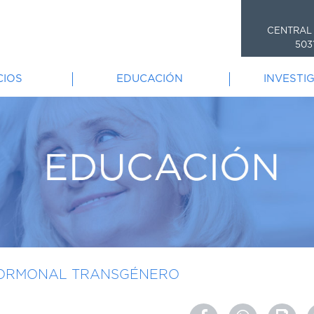
CENTRAL
503
CIOS
EDUCACIÓN
INVESTI
 HORMONAL TRANSGÉNERO