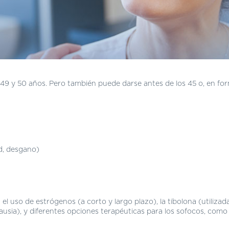
9 y 50 años. Pero también puede darse antes de los 45 o, en fo
ad, desgano)
l uso de estrógenos (a corto y largo plazo), la tibolona (utilizad
sia), y diferentes opciones terapéuticas para los sofocos, como 