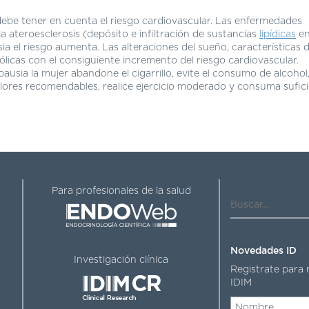
debe tener en cuenta el riesgo cardiovascular. Las enfermedades
 ateroesclerosis (depósito e infiltración de sustancias
lipídicas
en
ia el riesgo aumenta. Las alteraciones del sueño, características 
licas con el consiguiente incremento del riesgo cardiovascular.
usia la mujer abandone el cigarrillo, evite el consumo de alcohol
 valores recomendables, realice ejercicio moderado y consuma sufic
Buscar...
Para profesionales de la salud
Novedades ID
Investigación clínica
Registrate para 
IDIM