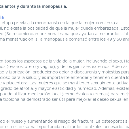
ta antes y durante la menopausia.
ia
a etapa previa a la menopausia en la que la mujer comienza a
al, no existe la posibilidad de que la mujer quede embarazada. Est
tivo (Se recomiendan hormonales, ya que ayudan a mejorar los sí
ima menstruación, si la menopausia comenzó entre los 49 y 50 año
 todos los aspectos de la vida de la mujer, incluyendo el sexo. H
nos (ovarios, útero y vagina), y de los genitales externos. Además, 
dad y lubricación, produciendo dolor o dispaurenia y molestias para
icioso para la salud, y es importante entender y tener en cuenta l
le y placentera. Las mujeres que se mantienen sexualmente activa
grado de atrofia, y mayor elasticidad y humedad. Además, existe
e puede utilizar medicación local (como óvulos y cremas) para mejo
 la tibolona ha demostrado ser útil para mejorar el deseo sexual en
ndo el hueso y aumentando el riesgo de fractura. La osteoporosis 
r eso es de suma importancia realizar los controles necesarios p