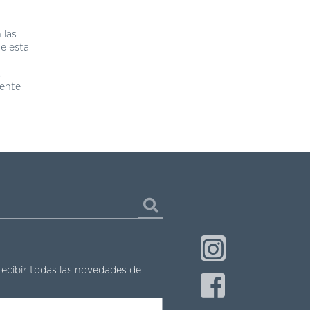
 las
de esta
,
iente
recibir todas las novedades de