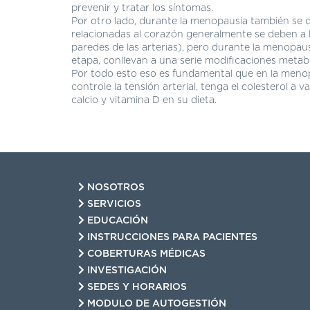
prevenir y tratar los síntomas.
Por otro lado, durante la menopausia también se 
relacionadas al corazón generalmente se deben a la
paredes de las arterias), pero durante la menopaus
etapa, conllevan a una serie modificaciones metabó
Por todo esto eso es fundamental que en la menopa
controle la tensión arterial, tenga el colesterol a
calcio y vitamina D en su dieta.
NOSOTROS
SERVICIOS
EDUCACIÓN
INSTRUCCIONES PARA PACIENTES
COBERTURAS MÉDICAS
INVESTIGACIÓN
SEDES Y HORARIOS
MODULO DE AUTOGESTIÓN