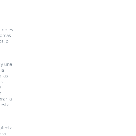
o no es
ntomas
s, o
ay una
la
 las
os
s
n
rar la
 esta
afecta
ara