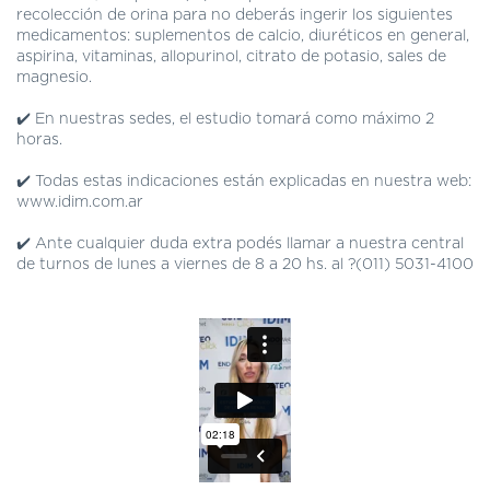
DE
recolección de orina para no deberás ingerir los siguientes
AUTOGESTIÓN
medicamentos: suplementos de calcio, diuréticos en general,
aspirina, vitaminas, allopurinol, citrato de potasio, sales de
CENTRAL
magnesio.
DE
TURNOS
✔️ En nuestras sedes, el estudio tomará como máximo 2
|
horas.
5031-
4100
✔️ Todas estas indicaciones están explicadas en nuestra web:
www.idim.com.ar
TURNOS
Y
✔️ Ante cualquier duda extra podés llamar a nuestra central
RECETAS
de turnos de lunes a viernes de 8 a 20 hs. al ?(011) 5031-4100
ONLINE