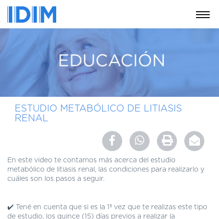
NOSOTROS
SERVICIOS
EDUCACIÓN
INSTRUCCIONES
PARA
ESTUDIO METABÓLICO DE LITIASIS
PACIENTES
RENAL
COBERTURAS
MÉDICAS
INVESTIGACIÓN
En este video te contamos más acerca del estudio
metabólico de litiasis renal, las condiciones para realizarlo y
SEDES
cuáles son los pasos a seguir.
Y
HORARIOS
✔️ Tené en cuenta que si es la 1º vez que te realizas este tipo
MODULO
de estudio, los quince (15) días previos a realizar la