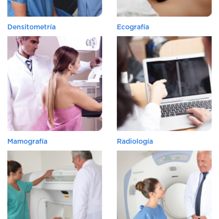
DE
AUTOGESTIÓN
Densitometría
Ecografía
CENTRAL
DE
TURNOS
|
5031-
4100
TURNOS
Y
RECETAS
ONLINE
Mamografía
Radiología