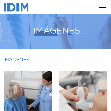
NOSOTROS
SERVICIOS
EDUCACIÓN
INSTRUCCIONES
PARA
PACIENTES
IMÁGENES
COBERTURAS
MÉDICAS
INVESTIGACIÓN
SEDES
Y
HORARIOS
MODULO