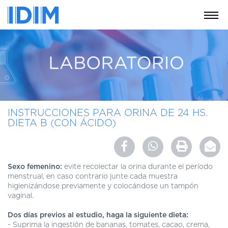
NOSOTROS
SERVICIOS
EDUCACIÓN
INSTRUCCIONES
PARA
INSTRUCCIONES PARA ORINA DE 24 HS.
PACIENTES
DIETA B (CON ÁCIDO)
COBERTURAS
MÉDICAS
INVESTIGACIÓN
Sexo femenino:
evite recolectar la orina durante el período
menstrual, en caso contrario junte cada muestra
SEDES
higienizándose previamente y colocándose un tampón
Y
vaginal.
HORARIOS
Dos d
ías
previos
al
estudio
,
haga
la
siguiente
dieta
:
MODULO
- Suprima la ingestión de bananas, tomates, cacao, crema,