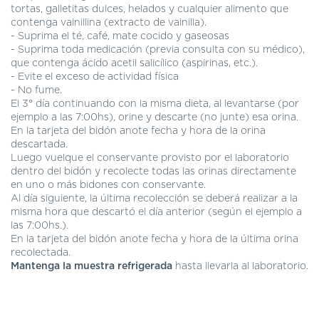
DE
tortas, galletitas dulces, helados y cualquier alimento que
AUTOGESTIÓN
contenga vainillina (extracto de vainilla).
- Suprima el té, café, mate cocido y gaseosas
CENTRAL
- Suprima toda medicación (previa consulta con su médico),
DE
que contenga ácido acetil salicílico (aspirinas, etc.).
TURNOS
- Evite el exceso de actividad física
|
- No fume.
5031-
El 3° día continuando con la misma dieta, al levantarse (por
4100
ejemplo a las 7:00hs), orine y descarte (no junte) esa orina.
En la tarjeta del bidón anote fecha y hora de la orina
TURNOS
descartada.
Y
Luego vuelque el conservante provisto por el laboratorio
RECETAS
dentro del bidón y recolecte todas las orinas directamente
ONLINE
en uno o más bidones con conservante.
Al día siguiente, la última recolección se deberá realizar a la
misma hora que descartó el día anterior (según el ejemplo a
las 7:00hs.).
En la tarjeta del bidón anote fecha y hora de la última orina
recolectada.
Mantenga la muestra refrigerada
hasta llevarla al laboratorio.