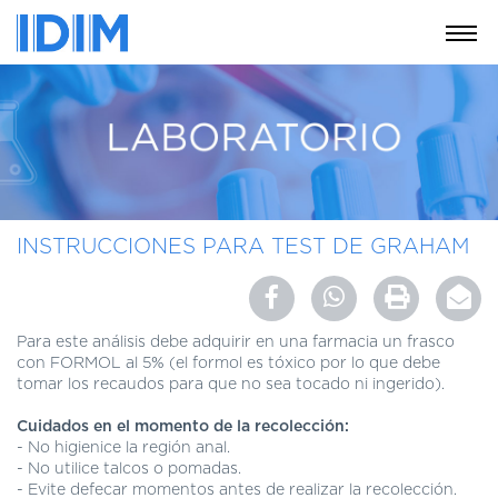
NOSOTROS
SERVICIOS
EDUCACIÓN
INSTRUCCIONES
PARA
INSTRUCCIONES PARA TEST DE GRAHAM
PACIENTES
COBERTURAS
MÉDICAS
Para este análisis debe adquirir en una farmacia un frasco
INVESTIGACIÓN
con FORMOL al 5% (el formol es tóxico por lo que debe
tomar los recaudos para que no sea tocado ni ingerido).
SEDES
Y
Cuidados en el momento de la recolecci
ón
:
HORARIOS
- No higienice la región anal.
- No utilice talcos o pomadas.
MODULO
- Evite defecar momentos antes de realizar la recolección.