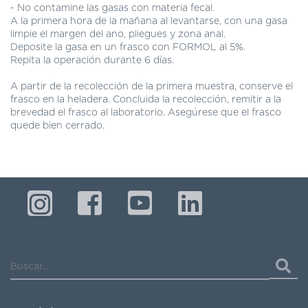
DE
- No contamine las gasas con materia fecal.
AUTOGESTIÓN
A la primera hora de la mañana al levantarse, con una gasa
limpie el margen del ano, pliegues y zona anal.
CENTRAL
Deposite la gasa en un frasco con FORMOL al 5%.
DE
Repita la operación durante 6 días.
TURNOS
|
A partir de la recolección de la primera muestra, conserve el
5031-
frasco en la heladera. Concluida la recolección, remitir a la
4100
brevedad el frasco al laboratorio. Asegúrese que el frasco
quede bien cerrado.
TURNOS
Y
RECETAS
ONLINE
Buscar...