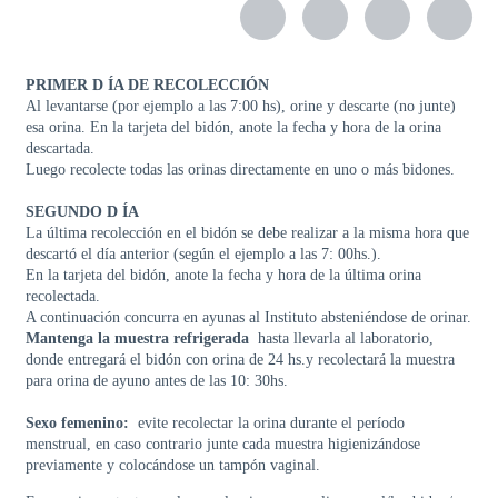
EDUCACIÓN
PACIENTES
PRIMER D
ÍA
DE
RECOLECCIÓN
Al levantarse (por ejemplo a las 7:00 hs), orine y descarte (no junte)
Escuela
de
esa orina.
En la tarjeta del bidón, anote la fecha y hora de la orina
Pacientes
descartada.
Luego recolecte todas las orinas directamente en uno o más bidones.
Contenido
educativo
SEGUNDO D
ÍA
PROFESIONALES
La última recolección en el bidón se debe realizar a la misma hora que
DE
descartó el día anterior (según el ejemplo a las 7: 00hs.).
LA
En la tarjeta del bidón, anote la fecha y hora de la última orina
SALUD
recolectada.
A continuación concurra en ayunas al Instituto absteniéndose de orinar.
ENDOweb
Mantenga la muestra refrigerada
hasta llevarla al laboratorio,
donde entregará el bidón con orina de 24 hs.
y recolectará la muestra
Cursos
para orina de ayuno antes de las 10: 30hs.
virtuales
Sexo femenino:
evite recolectar la orina durante el período
Maestría
menstrual, en caso contrario junte cada muestra higienizándose
COMITÉ
previamente y colocándose un tampón vaginal.
CIENTÍFICO