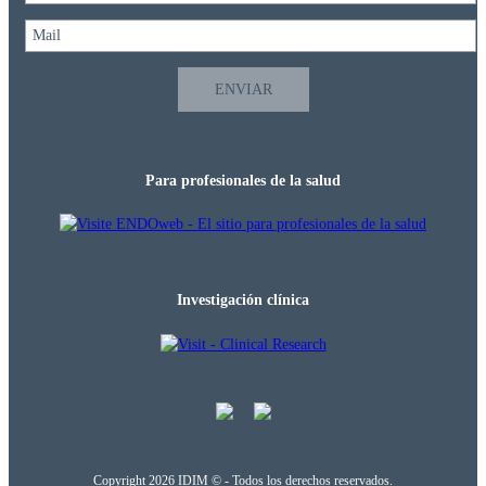
Densitometría
Ecografía
Mamografía
Resonancia
magnética
Para profesionales de la salud
Tomografía
computada
COBERTURAS
MÉDICAS
Investigación clínica
INVESTIGACIÓN
¿QUÉ 
ES 
LA 
INVESTIGACIÓN 
CLÍNICA?
¿QUÉ 
ES 
Copyright 2026 IDIM © - Todos los derechos reservados.