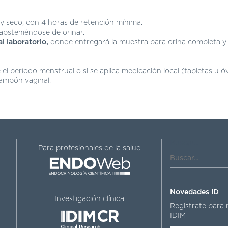
o y seco, con 4 horas de retención mínima.
absteniéndose de orinar.
l laboratorio,
donde entregará la muestra para orina completa y 
 el período menstrual o si se aplica medicación local (tabletas u 
ampón vaginal.
Buscar...
Para profesionales de la salud
Novedades ID
Investigación clínica
Registrate para 
IDIM