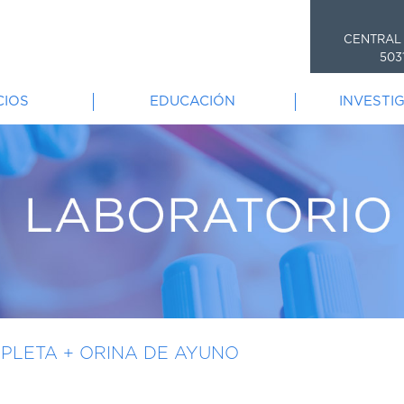
CENTRAL
503
CIOS
EDUCACIÓN
INVESTI
PLETA + ORINA DE AYUNO