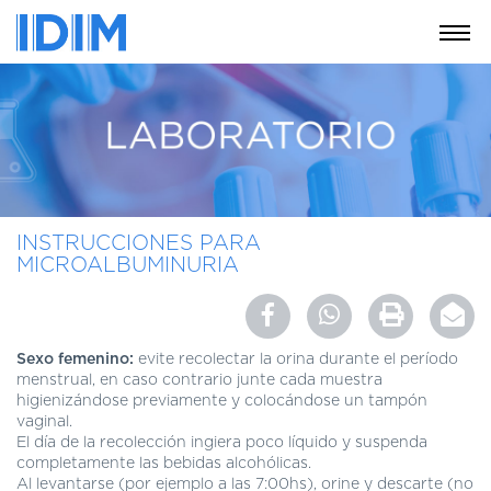
NOSOTROS
SERVICIOS
EDUCACIÓN
INSTRUCCIONES
PARA
INSTRUCCIONES PARA
PACIENTES
MICROALBUMINURIA
COBERTURAS
MÉDICAS
INVESTIGACIÓN
Sexo femenino:
evite recolectar la orina durante el período
menstrual, en caso contrario junte cada muestra
SEDES
higienizándose previamente y colocándose un tampón
Y
vaginal.
HORARIOS
El día de la recolección ingiera poco líquido y suspenda
completamente las bebidas alcohólicas.
MODULO
Al levantarse (por ejemplo a las 7:00hs), orine y descarte (no