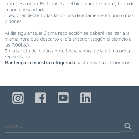
DE
junte) esa orina. En la tarjeta del bidón anote fecha y hora de
AUTOGESTIÓN
la orina descartada.
Luego recolecte todas las orinas directamente en uno o más
CENTRAL
bidones.
DE
TURNOS
Al día siguiente, la última recolección se deberá realizar a la
|
misma hora que descartó el día anterior (según el ejemplo a
5031-
las 7:00hs.).
4100
En la tarjeta del bidón anote fecha y hora de la última orina
recolectada.
TURNOS
Mantenga la muestra refrigerada
hasta llevarla al laboratorio.
Y
RECETAS
ONLINE
Buscar...