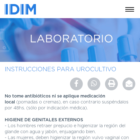
NOSOTROS
SERVICIOS
EDUCACIÓN
INSTRUCCIONES
PARA
INSTRUCCIONES PARA UROCULTIVO
PACIENTES
COBERTURAS
MÉDICAS
No tome antibi
óticos
ni
se
aplique
medicación
INVESTIGACIÓN
local
(pomadas o cremas), en caso contrario suspéndalos
por 48hs. (sólo por indicación médica).
SEDES
Y
HIGIENE DE GENITALES EXTERNOS
HORARIOS
- Los hombres retraer prepucio e higienizar la región del
glande con agua y jabón, enjuagando bien.
MODULO
- Las mujeres, deben higienizar la región vulvo vaginal con