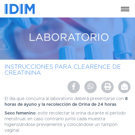
NOSOTROS
SERVICIOS
EDUCACIÓN
INSTRUCCIONES
PARA
INSTRUCCIONES PARA CLEARENCE DE
PACIENTES
CREATININA
COBERTURAS
MÉDICAS
INVESTIGACIÓN
El día que concurra al laboratorio deberá presentarse con
8
horas de ayuno y la recolecci
ón
de
Orina
de
24
horas
.
SEDES
Sexo femenino
: evite recolectar la orina durante el período
Y
menstrual, en caso contrario junte cada muestra
HORARIOS
higienizándose previamente y colocándose un tampón
vaginal.
MODULO