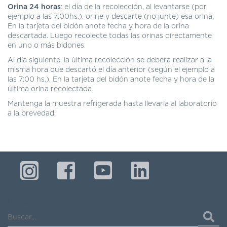
DE
Orina 24 horas
: el día de la recolección, al levantarse (por
AUTOGESTIÓN
ejemplo a las 7:00hs.), orine y descarte (no junte) esa orina.
En la tarjeta del bidón anote fecha y hora de la orina
CENTRAL
descartada. Luego recolecte todas las orinas directamente
DE
en uno o más bidones.
TURNOS
Al día siguiente, la última recolección se deberá realizar a la
|
misma hora que descartó el día anterior (según el ejemplo a
5031-
las 7:00 hs.). En la tarjeta del bidón anote fecha y hora de la
4100
última orina recolectada.
TURNOS
Mantenga la muestra refrigerada hasta llevarla al laboratorio
Y
a la brevedad.
RECETAS
ONLINE
Buscar...