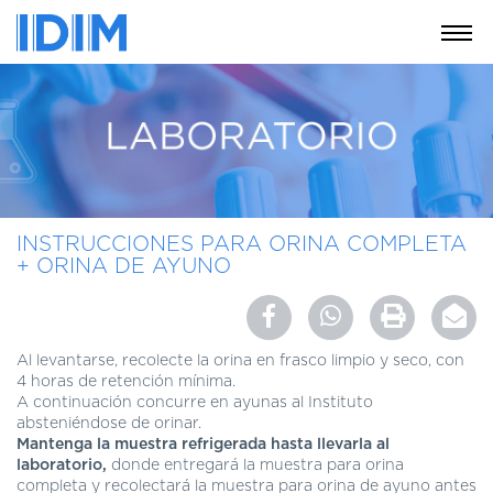
NOSOTROS
SERVICIOS
EDUCACIÓN
INSTRUCCIONES
PARA
INSTRUCCIONES PARA ORINA COMPLETA
PACIENTES
+ ORINA DE AYUNO
COBERTURAS
MÉDICAS
INVESTIGACIÓN
Al levantarse, recolecte la orina en frasco limpio y seco, con
4 horas de retención mínima.
SEDES
A continuación concurre en ayunas al Instituto
Y
absteniéndose de orinar.
HORARIOS
Mantenga la muestra refrigerada hasta llevarla al
laboratorio,
donde entregará la muestra para orina
MODULO
completa y recolectará la muestra para orina de ayuno antes