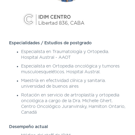
DE
AUTOGESTIÓN
CENTRAL
DE
TURNOS
|
5031-
Especialidades / Estudios de postgrado
4100
Especialista en Traumatología y Ortopedia.
Hospital Austral - AAOT
TURNOS
Y
Especialista en Ortopedia oncológica y tumores
RECETAS
musculoesqueléticos. Hospital Austral.
ONLINE
Maestría en efectividad clínica y sanitaria.
universidad de buenos aires
Rotación en servicio de artroplastía y ortopedia
oncológica a cargo de la Dra. Michelle Ghert.
Centro Oncológico Juranvinsky, Hamilton Ontario,
Canadá
Desempeño actual