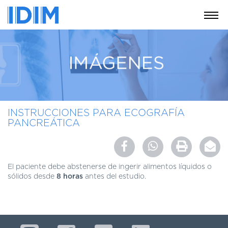
NOSOTROS
SERVICIOS
EDUCACIÓN
INSTRUCCIONES
PARA
INSTRUCCIONES PARA ECOGRAFÍA
PACIENTES
PANCREÁTICA
COBERTURAS
MÉDICAS
INVESTIGACIÓN
El paciente debe abstenerse de ingerir alimentos líquidos o
sólidos desde
8 horas
antes del estudio.
SEDES
Y
HORARIOS
MODULO