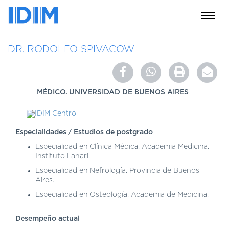
NOSOTROS
DR. RODOLFO SPIVACOW
SERVICIOS
EDUCACIÓN
MÉDICO. UNIVERSIDAD DE BUENOS AIRES
INSTRUCCIONES
PARA
PACIENTES
Especialidades / Estudios de postgrado
COBERTURAS
MÉDICAS
Especialidad en Clínica Médica. Academia Medicina.
Instituto Lanari.
INVESTIGACIÓN
Especialidad en Nefrología. Provincia de Buenos
SEDES
Aires.
Y
Especialidad en Osteología. Academia de Medicina.
HORARIOS
MODULO
Desempeño actual