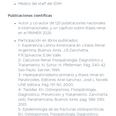
DE
Médico del staff del IDIM.
AUTOGESTIÓN
Publicaciones científicas
CENTRAL
DE
Autor y co-autor de 125 publicaciones nacionales
TURNOS
e internacionales, y un capítulo sobre litiasis renal
|
en el PRIMER 2025.
5031-
Participación en libros publicados:
4100
1- Experiencia Latino-Americana en Litiasis Renal:
Argentina, Buenos Aires. J.R.Zanchetta,
TURNOS
F.R.Spivacow, E.del Valle.
Y
2- Calculose Renal: Fisiopatología, Diagnóstico y
RECETAS
Tratamiento. N. Schor, H. Pfeferman. Pág. 340-42,
ONLINE
Sao Paulo: Sarvier, 1995.
3- Hiperparatiroidismo primario y litiasis renal en:
Paratiroides. Editores Ariel Sanchez, José L Novelli.
UNE editora, Pag. 151-161, 2000.
4- Tiazidas. En: Osteoporosis, Fisiopatología,
Diagnóstico, Prevención y Tratamiento. Zanchetta
(ed), Panamericana, Buenos Aires, pag. 386-390,
2001.
5- Epidemiología de las fracturas osteoporóticas.
En: Osteoporosis, Fisiopatología, Diagnóstico,