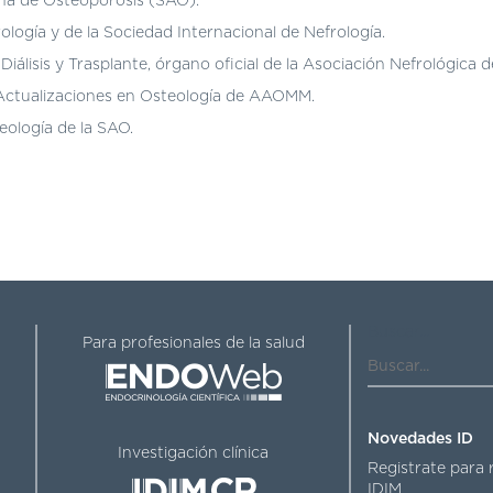
na de Osteoporosis (SAO).
logía y de la Sociedad Internacional de Nefrología.
Diálisis y Trasplante, órgano oficial de la Asociación Nefrológica 
a Actualizaciones en Osteología de AAOMM.
teología de la SAO.
Buscar...
Para profesionales de la salud
Novedades ID
Investigación clínica
Registrate para 
IDIM