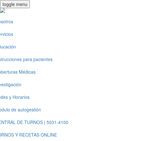
toggle menu
sotros
rvicios
ucación
strucciones para pacientes
berturas Médicas
vestigación
des y Horarios
dulo de autogestión
ENTRAL DE TURNOS | 5031-4100
URNOS Y RECETAS ONLINE