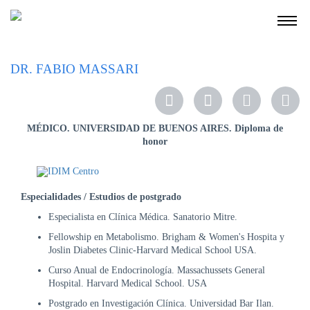
NOSOTROS
DR. FABIO MASSARI
SERVICIOS
EDUCACIÓN
MÉDICO. UNIVERSIDAD DE BUENOS AIRES. Diploma de
INSTRUCCIONES
honor
PARA
PACIENTES
COBERTURAS
Especialidades / Estudios de postgrado
MÉDICAS
Especialista en Clínica Médica. Sanatorio Mitre.
INVESTIGACIÓN
Fellowship en Metabolismo. Brigham & Women's Hospita y
SEDES
Joslin Diabetes Clinic-Harvard Medical School USA.
Y
Curso Anual de Endocrinología. Massachussets General
HORARIOS
Hospital. Harvard Medical School. USA
MODULO
Postgrado en Investigación Clínica. Universidad Bar Ilan.