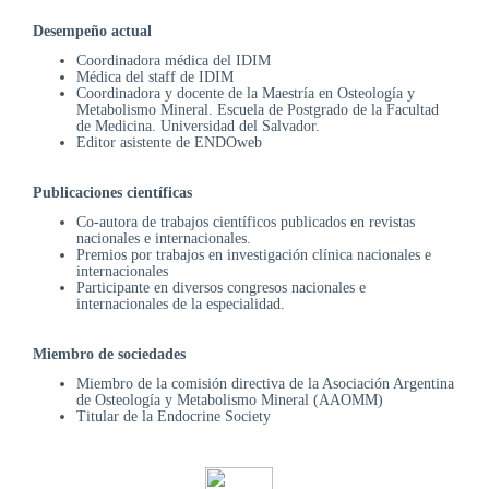
DE
AUTOGESTIÓN
Desempeño actual
Coordinadora médica del IDIM
CENTRAL
Médica del staff de IDIM
DE
Coordinadora y docente de la Maestría en Osteología y
Metabolismo Mineral. Escuela de Postgrado de la Facultad
TURNOS
de Medicina. Universidad del Salvador.
|
Editor asistente de ENDOweb
5031-
4100
Publicaciones científicas
TURNOS
Co-autora de trabajos científicos publicados en revistas
nacionales e internacionales.
Y
Premios por trabajos en investigación clínica nacionales e
RECETAS
internacionales
ONLINE
Participante en diversos congresos nacionales e
internacionales de la especialidad.
Miembro de sociedades
Miembro de la comisión directiva de la Asociación Argentina
de Osteología y Metabolismo Mineral (AAOMM)
Titular de la Endocrine Society