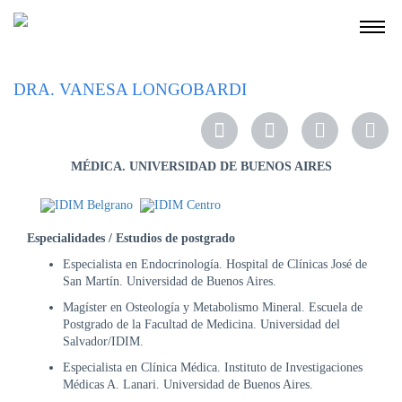
NOSOTROS
DRA. VANESA LONGOBARDI
SERVICIOS
EDUCACIÓN
MÉDICA. UNIVERSIDAD DE BUENOS AIRES
INSTRUCCIONES
PARA
PACIENTES
Especialidades / Estudios de postgrado
COBERTURAS
MÉDICAS
Especialista en Endocrinología. Hospital de Clínicas José de
San Martín. Universidad de Buenos Aires.
INVESTIGACIÓN
Magíster en Osteología y Metabolismo Mineral. Escuela de
SEDES
Postgrado de la Facultad de Medicina. Universidad del
Y
Salvador/IDIM.
HORARIOS
Especialista en Clínica Médica. Instituto de Investigaciones
Médicas A. Lanari. Universidad de Buenos Aires.
MODULO