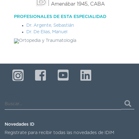
DE
AUTOGESTIÓN
PROFESIONALES DE ESTA ESPECIALIDAD
CENTRAL
DE
Dr. Argente, Sebastián
TURNOS
Dr. De Elias, Manuel
|
5031-
4100
TURNOS
Y
RECETAS
ONLINE
Buscar...
Novedades ID
Registrate para recibir todas las novedades de IDIM