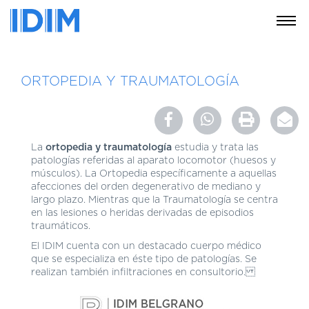
NOSOTROS
ORTOPEDIA Y TRAUMATOLOGÍA
SERVICIOS
EDUCACIÓN
INSTRUCCIONES
PARA
La
ortopedia y traumatología
estudia y trata las
PACIENTES
patologías referidas al aparato locomotor (huesos y
músculos). La Ortopedia específicamente a aquellas
COBERTURAS
afecciones del orden degenerativo de mediano y
MÉDICAS
largo plazo. Mientras que la Traumatología se centra
en las lesiones o heridas derivadas de episodios
INVESTIGACIÓN
traumáticos.
El IDIM cuenta con un destacado cuerpo médico
SEDES
que se especializa en éste tipo de patologías. Se
Y
realizan también infiltraciones en consultorio.
HORARIOS
MODULO