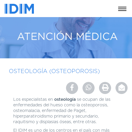
NOSOTROS
SERVICIOS
EDUCACIÓN
INSTRUCCIONES
PARA
PACIENTES
OSTEOLOGÍA (OSTEOPOROSIS)
COBERTURAS
MÉDICAS
INVESTIGACIÓN
Los especialistas en
osteología
se ocupan de las
enfermedades del hueso como la osteoporosis,
SEDES
osteomalacia, enfermedad de Paget,
Y
hiperparatiroidismo primario y secundario,
HORARIOS
raquitismo y displasias óseas, entre otras.
MODULO
El IDIM es uno de los centros en el país con más