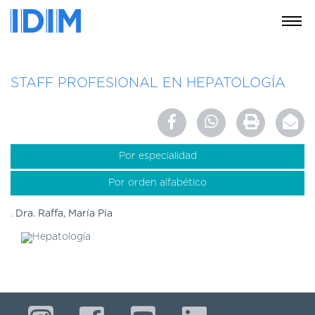
NOSOTROS
STAFF PROFESIONAL EN HEPATOLOGÍA
SERVICIOS
EDUCACIÓN
INSTRUCCIONES
PARA
Por especialidad
PACIENTES
Por orden alfabético
COBERTURAS
MÉDICAS
Dra. Raffa, María Pía
INVESTIGACIÓN
SEDES
Y
HORARIOS
MODULO