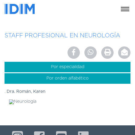
NOSOTROS
STAFF PROFESIONAL EN NEUROLOGÍA
SERVICIOS
EDUCACIÓN
INSTRUCCIONES
PARA
Por especialidad
PACIENTES
Por orden alfabético
COBERTURAS
MÉDICAS
Dra. Román, Karen
INVESTIGACIÓN
SEDES
Y
HORARIOS
MODULO