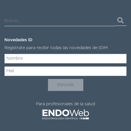
DE
AUTOGESTIÓN
Buscar...
CENTRAL
DE
TURNOS
|
Novedades ID
5031-
4100
Registrate para recibir todas las novedades de IDIM
TURNOS
Y
RECETAS
ONLINE
Para profesionales de la salud