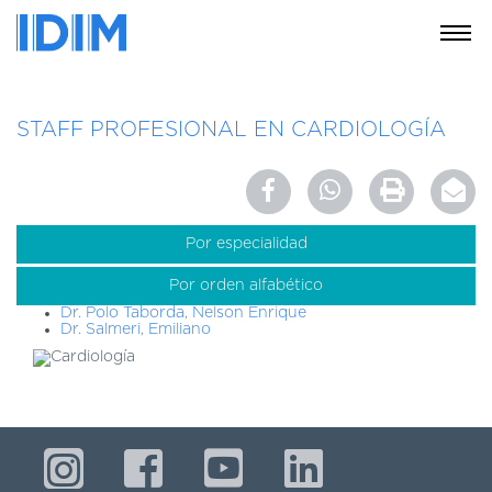
NOSOTROS
STAFF PROFESIONAL EN CARDIOLOGÍA
SERVICIOS
EDUCACIÓN
INSTRUCCIONES
PARA
Por especialidad
PACIENTES
Por orden alfabético
COBERTURAS
Dr. Polo Taborda, Nelson Enrique
MÉDICAS
Dr. Salmeri, Emiliano
INVESTIGACIÓN
SEDES
Y
HORARIOS
MODULO