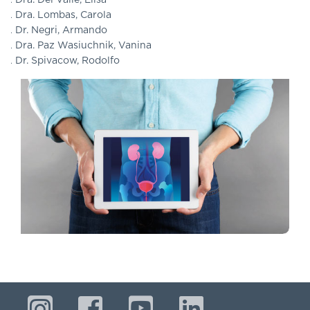
Dra. Del Valle, Elisa
DE
Dra. Lombas, Carola
AUTOGESTIÓN
Dr. Negri, Armando
CENTRAL
Dra. Paz Wasiuchnik, Vanina
DE
Dr. Spivacow, Rodolfo
TURNOS
|
5031-
4100
TURNOS
Y
RECETAS
ONLINE