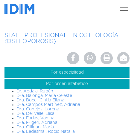
NOSOTROS
STAFF PROFESIONAL EN OSTEOLOGÍA
SERVICIOS
(OSTEOPOROSIS)
EDUCACIÓN
INSTRUCCIONES
PARA
PACIENTES
Por especialidad
COBERTURAS
Por orden alfabético
MÉDICAS
Dr. Abdala, Rubén
Dra. Balonga, María Celeste
INVESTIGACIÓN
Dra. Bocci, Cintia Eliana
Dra. Campos Martínez, Adriana
SEDES
Dra. Conejos, Lorena
Y
Dra. Del Valle, Elisa
Dra. Farías, Vanina
HORARIOS
Dra. Frigeri, Adriana
Dra. Gilligan, María
MODULO
Dra. Ledesma , Rocio Natalia