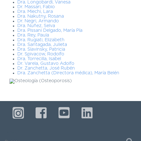
DE
Dra. Longobardi, Vanesa
Dr. Massari, Fabio
AUTOGESTIÓN
Dra. Miechi, Lara
Dra. Nakutny, Rosana
CENTRAL
Dr. Negri, Armando
DE
Dra. Nuñez, Selva
Dra. Pissani Delgado, María Pía
TURNOS
Dra. Rey, Paula
|
Dra. Rugiati, Elizabeth
5031-
Dra. Santagada, Julieta
Dra. Slavinsky, Patricia
4100
Dr. Spivacow, Rodolfo
Dra. Torrecilla, Isabel
TURNOS
Dr. Varela, Gustavo Adolfo
Dr. Zanchetta, José Rubén
Y
Dra. Zanchetta (Directora médica), María Belén
RECETAS
ONLINE
Buscar...